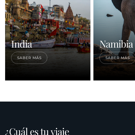
India
Namibia
Proveedor:
Proveedor:
SABER MÁS
SABER MÁS
¿Cuál es tu viaje