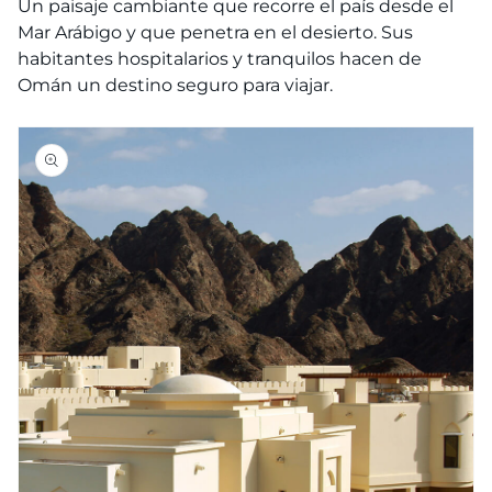
Un paisaje cambiante que recorre el país desde el
Mar Arábigo y que penetra en el desierto. Sus
habitantes hospitalarios y tranquilos hacen de
Omán un destino seguro para viajar.
Ir
directamente
a la
información
del producto
Abrir
elemento
multimedia
1
en