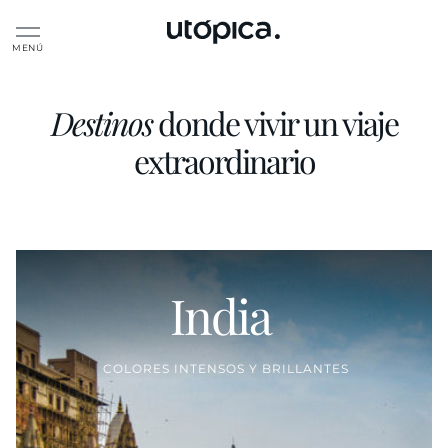
directamente
al contenido
Destinos
donde vivir un viaje
Colección:
Destinos
extraordinario
India
Proveedor:
COLORES INTENSOS Y BRILLANTES