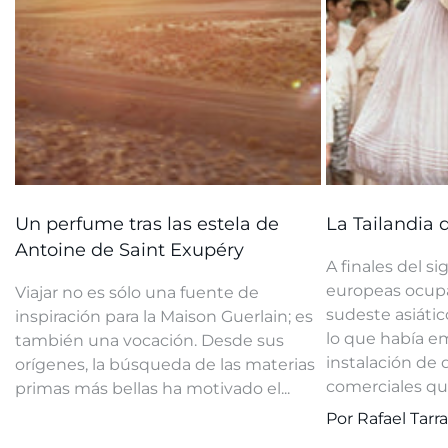
Un perfume tras las estela de
La Tailandia
Antoine de Saint Exupéry
A finales del si
europeas ocupa
Viajar no es sólo una fuente de
sudeste asiátic
inspiración para la Maison Guerlain; es
lo que había e
también una vocación. Desde sus
instalación de
orígenes, la búsqueda de las materias
comerciales que
primas más bellas ha motivado el...
Por Rafael Tarr